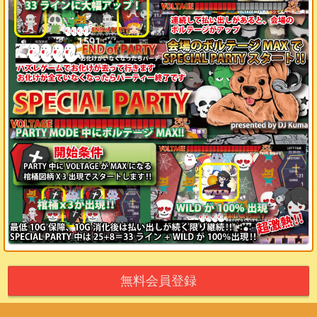
1ライン
無料会員登録