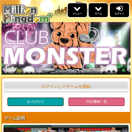
×
メニュー
ゲーム
ログイン
5リール
ゲーム
景品交換
福引
イベント情報
名声ランキング
高設定スケジュール
勝利ﾌﾞﾛｸﾞﾗﾝｷﾝｸﾞ
ログインしてゲームを開始
ブログ
ウィークリーアウルランキ
あそびかた
対応機種一覧
ング
更新情報
あそびかた
ゲーム説明