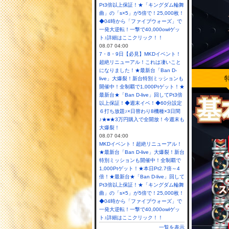
Pt3倍以上保証！★「キングダム輪舞
曲」の「s×5」が5倍で！25,000枚！
◆04時から「ファイブウォーズ」で
一発大逆転！一撃で40,000owlゲッ
ト♪詳細はここクリック！！
08.07 04:00
7・8・9日【必見】MKDイベント！
超絶リニューアル！これは凄いこと
になりました！★最新台「Ban D-
live」大爆裂！新台特別ミッションも
開催中！全制覇で1,000Ptゲット！★
最新台★「Ban D-live」回してPt3倍
以上保証！◆週末イベ！◆60分設定
６打ち放題♪×日替わり8機種×3日間
♪★■★3万円購入で全開放！今週末も
大爆裂！
08.07 04:00
MKDイベント！超絶リニューアル！
★最新台「Ban D-live」大爆裂！新台
特別ミッションも開催中！全制覇で
1,000Ptゲット！★本日Pt2.7倍～4
倍！★最新台★「Ban D-live」回して
Pt3倍以上保証！★「キングダム輪舞
曲」の「s×5」が5倍で！25,000枚！
◆04時から「ファイブウォーズ」で
一発大逆転！一撃で40,000owlゲッ
ト♪詳細はここクリック！！
一覧を表示