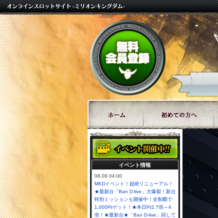
イベント情報
08.08 04:00
MKDイベント！超絶リニューアル！
★最新台「Ban D-live」大爆裂！新台
特別ミッションも開催中！全制覇で
1,000Ptゲット！★本日Pt2.7倍～4
倍！★最新台★「Ban D-live」回して