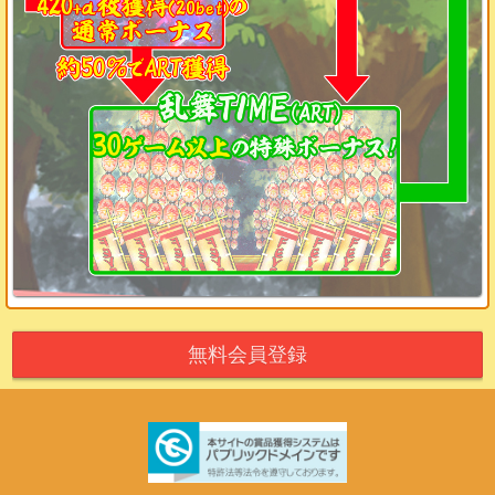
1ライン
無料会員登録