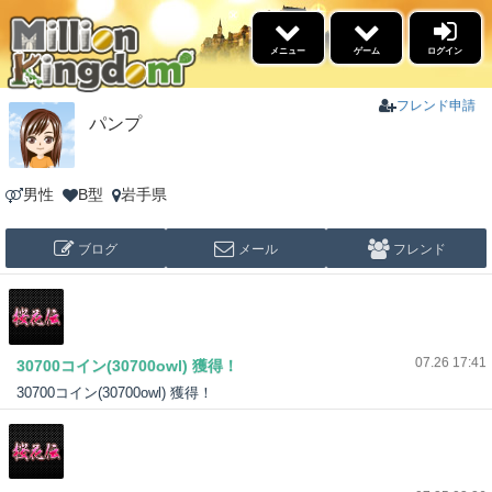
×
メニュー
ゲーム
ログイン
5リール
ゲーム
フレンド申請
パンプ
景品交換
男性
B型
岩手県
福引
ブログ
メール
フレンド
イベント情報
名声ランキング
高設定スケジュール
勝利ﾌﾞﾛｸﾞﾗﾝｷﾝｸﾞ
ブログ
ウィークリーアウルランキ
07.26 17:41
30700コイン(30700owl) 獲得！
ング
30700コイン(30700owl) 獲得！
更新情報
あそびかた