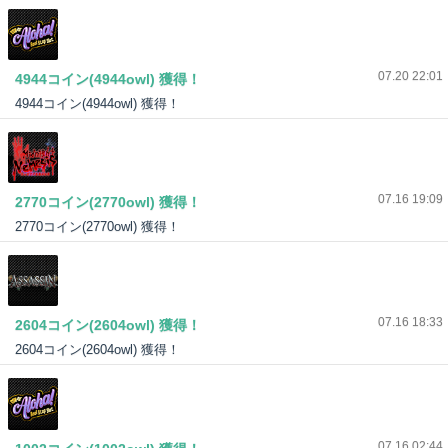
07.20 22:01
4944コイン(4944owl) 獲得！
4944コイン(4944owl) 獲得！
07.16 19:09
2770コイン(2770owl) 獲得！
2770コイン(2770owl) 獲得！
1ライン
07.16 18:33
2604コイン(2604owl) 獲得！
2604コイン(2604owl) 獲得！
07.16 02:44