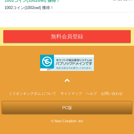
1002コイン(1002owl) 獲得！
1002コイン(1002owl) 獲得！
8ライン
無料会員登録
ミリオンキングダム について
サイトマップ
ヘルプ
お問い合わせ
PC版
© Neo Creation .Inc